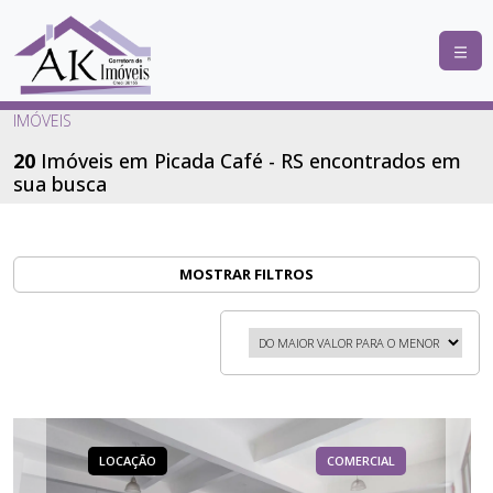
COMPRAR
IMÓVEIS
ALUGAR
20
Imóveis em Picada Café - RS encontrados em
sua busca
LANÇAMENTOS
ANUNCIE
SEU
MOSTRAR FILTROS
IMÓVEL
CONTATO
LOCAÇÃO
COMERCIAL