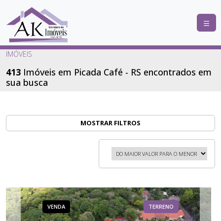
COMPRAR
IMÓVEIS
ALUGAR
413
Imóveis em Picada Café - RS encontrados em
sua busca
LANÇAMENTOS
ANUNCIE
SEU
MOSTRAR FILTROS
IMÓVEL
CONTATO
VENDA
TERRENO