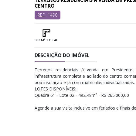
TERRENOS RESIDENCIAIS À VENDA EM PRE
CENTRO
REF:. 1490
363 M² TOTAL
DESCRIÇÃO DO IMÓVEL
Terrenos residenciais à venda em President
infraestrutura completa e ao lado do centro comerc
boa insolação e já com matrículas individualizadas
LOTES DISPONÍVEIS:
Quadra 61 - Lote 02 - 492,48m² - R$ 265.000,00
Agende a sua visita inclusive em feriados e finais d