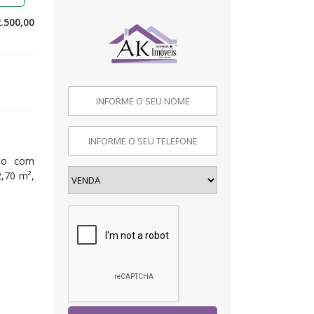
.500,00
nto com
2,70 m²,