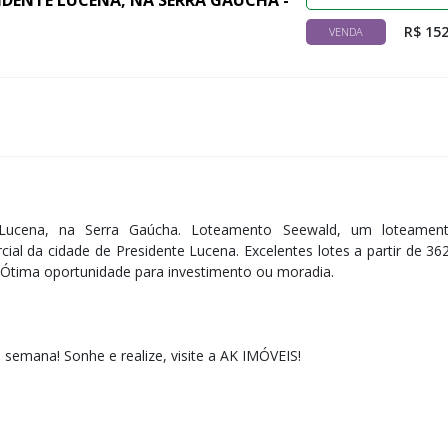
SIDENTE LUCENA, NA SERRA GAÚCHA -
R$ 152
VENDA
e Lucena, na Serra Gaúcha. Loteamento Seewald, um loteame
ial da cidade de Presidente Lucena. Excelentes lotes a partir de 36
. Ótima oportunidade para investimento ou moradia.
e semana! Sonhe e realize, visite a AK IMÓVEIS!