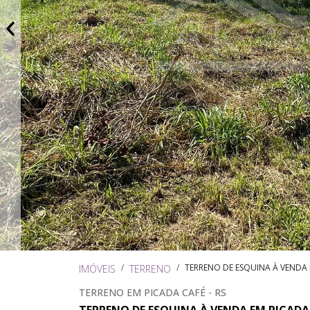
TERRENO DE ESQUINA À VENDA
IMÓVEIS
TERRENO
TERRENO EM PICADA CAFÉ - RS