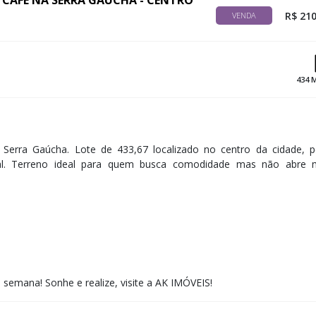
 CAFÉ NA SERRA GAÚCHA - CENTRO
R$ 210
VENDA
434 
Serra Gaúcha. Lote de 433,67 localizado no centro da cidade, p
al. Terreno ideal para quem busca comodidade mas não abre
e semana! ​Sonhe e realize, visite a AK IMÓVEIS!