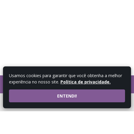
Usamos cookies para garantir que você obtenha a melhor
experiência no nosso site.
Política de privacidade.
FALE COM UM
CONSULTOR
ENTENDI!
ATENDIMENTO POR
WHATSAPP