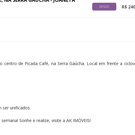
, NA SERRA GAÚCHA - JOANETA
R$ 240
VENDA
 centro de Picada Café, na Serra Gaúcha. Local em frente a ciclo
 ser unificados.
e semana! ​Sonhe e realize, visite a AK IMÓVEIS!