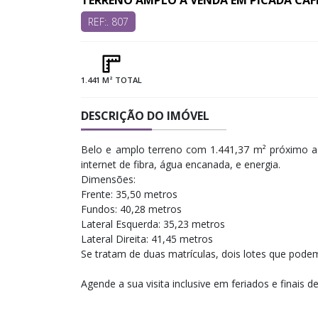
TERRENO AMPLO A VENDA EM PICADA CAFÉ
REF:. 807
1.441 M² TOTAL
DESCRIÇÃO DO IMÓVEL
Belo e amplo terreno com 1.441,37 m² próximo ao
internet de fibra, água encanada, e energia.
Dimensões:
Frente: 35,50 metros
Fundos: 40,28 metros
Lateral Esquerda: 35,23 metros
Lateral Direita: 41,45 metros
Se tratam de duas matrículas, dois lotes que podem
Agende a sua visita inclusive em feriados e finais d