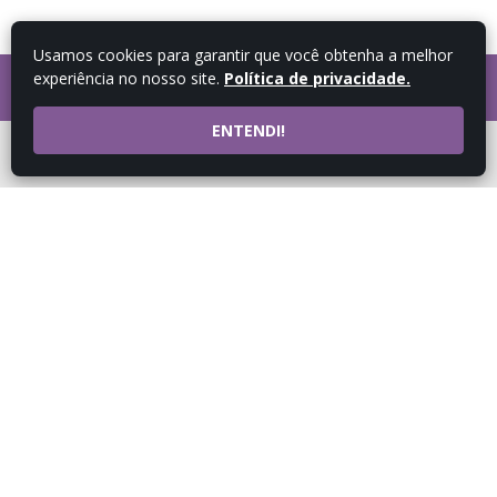
Usamos cookies para garantir que você obtenha a melhor
experiência no nosso site.
Política de privacidade.
FALE COM UM
CONSULTOR
ENTENDI!
ATENDIMENTO POR
WHATSAPP