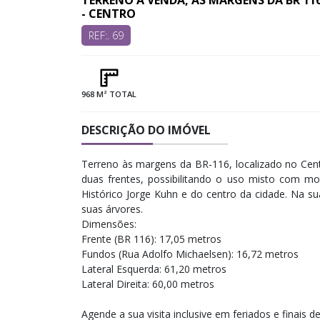
TERRENO A VENDA, ÀS MARGENS DA BR 11
- CENTRO
REF:. 69
968 M² TOTAL
DESCRIÇÃO DO IMÓVEL
Terreno às margens da BR-116, localizado no Cen
duas frentes, possibilitando o uso misto com mo
Histórico Jorge Kuhn e do centro da cidade. Na sua
suas árvores.
Dimensões:
Frente (BR 116): 17,05 metros
Fundos (Rua Adolfo Michaelsen): 16,72 metros
Lateral Esquerda: 61,20 metros
Lateral Direita: 60,00 metros
Agende a sua visita inclusive em feriados e finais d