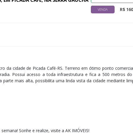
6, EM PICADA CAFÉ, NA SERRA GAÚCHA
R$ 160
VENDA
tro da cidade de Picada Café-RS. Terreno em ótimo ponto comercia
radia. Possui acesso a toda infraestrutura e fica a 500 metros d
 parte mais alta, possibilita uma linda vista da cidade mediante li
e semana! ​Sonhe e realize, visite a AK IMÓVEIS!