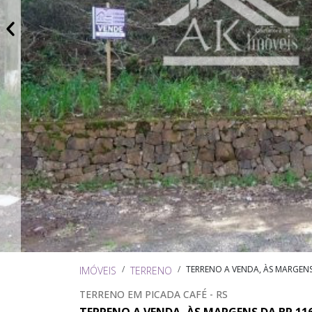
TERRENO A VENDA, ÀS MARGENS
IMÓVEIS
TERRENO
TERRENO EM PICADA CAFÉ - RS