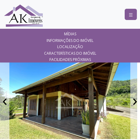
COMPRAR
MÍDIAS
ALUGAR
INFORMAÇÕES DO IMÓVEL
LOCALIZAÇÃO
LANÇAMENTOS
CARACTERÍSTICAS DO IMÓVEL
FACILIDADES PRÓXIMAS
ANUNCIE
SEU
IMÓVEL
CONTATO