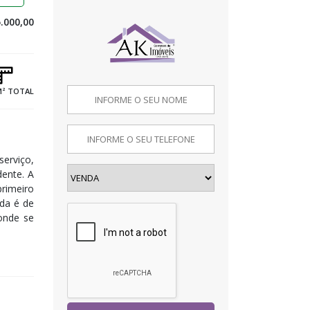
.000,00
M² TOTAL
serviço,
ente. A
rimeiro
ída é de
onde se