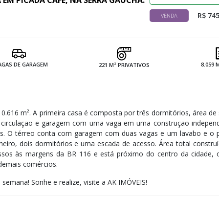
EM PICADA CAFÉ, NA SERRA GAÚCHA.
R$ 745
VENDA
AGAS DE GARAGEM
8.059 
221 M² PRIVATIVOS
.616 m². A primeira casa é composta por três dormitórios, área de 
sa, circulação e garagem com uma vaga em uma construção independ
os. O térreo conta com garagem com duas vagas e um lavabo e o p
nheiro, dois dormitórios e uma escada de acesso. Área total constru
ssos às margens da BR 116 e está próximo do centro da cidade, 
demais comércios.
e semana! ​Sonhe e realize, visite a AK IMÓVEIS!