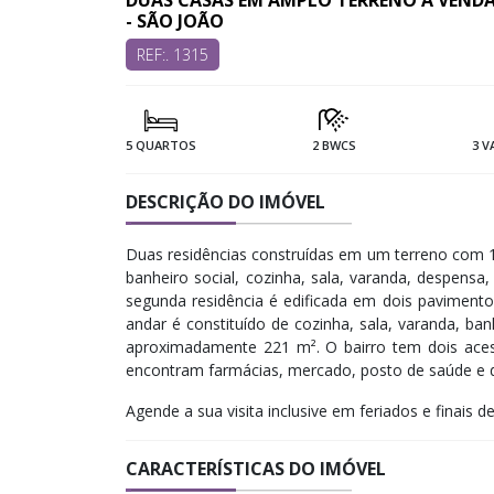
DUAS CASAS EM AMPLO TERRENO À VENDA 
- SÃO JOÃO
REF:. 1315
5 QUARTOS
2 BWCS
3 V
DESCRIÇÃO DO IMÓVEL
Duas residências construídas em um terreno com 10
banheiro social, cozinha, sala, varanda, despen
segunda residência é edificada em dois paviment
andar é constituído de cozinha, sala, varanda, ba
aproximadamente 221 m². O bairro tem dois ace
encontram farmácias, mercado, posto de saúde e 
Agende a sua visita inclusive em feriados e finais d
CARACTERÍSTICAS DO IMÓVEL