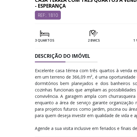
CASA TÉRREA COM TRÊS QUARTOS À VEND
- ESPERANÇA
REF:. 1810
3 QUARTOS
2 BWCS
1
DESCRIÇÃO DO IMÓVEL
Excelente casa térrea com três quartos à venda e
em um terreno de 366,09 m², é uma oportunidade 
dormitórios bem planejados e dois banheiros soc
cozinhas funcionais que ampliam as possibilidade
convivência. A garagem ampla com churrasqueira 
enquanto a área de serviço garante organização n
para projetos futuros como jardim, piscina ou área
para quem deseja investir em qualidade de vida e a
Agende a sua visita inclusive em feriados e finais d