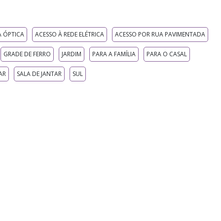
A ÓPTICA
ACESSO À REDE ELÉTRICA
ACESSO POR RUA PAVIMENTADA
GRADE DE FERRO
JARDIM
PARA A FAMÍLIA
PARA O CASAL
AR
SALA DE JANTAR
SUL