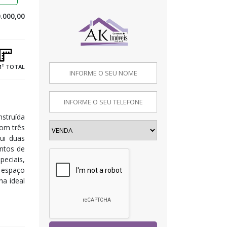
.000,00
M² TOTAL
nstruída
Com três
sui duas
entos de
peciais,
e espaço
ha ideal