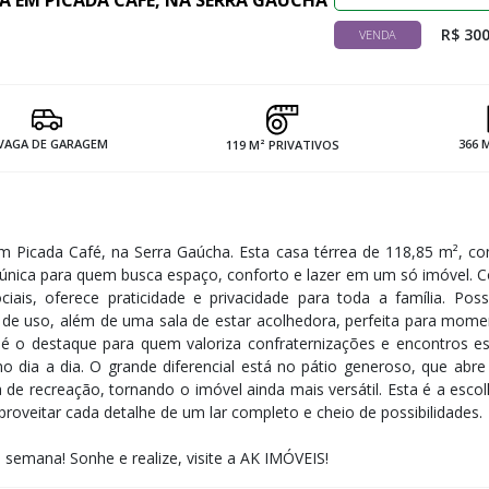
A EM PICADA CAFÉ, NA SERRA GAÚCHA
R$ 300
VENDA
 VAGA DE GARAGEM
366 
119 M² PRIVATIVOS
m Picada Café, na Serra Gaúcha. Esta casa térrea de 118,85 m², co
única para quem busca espaço, conforto e lazer em um só imóvel. 
iais, oferece praticidade e privacidade para toda a família. Pos
s de uso, além de uma sala de estar acolhedora, perfeita para mom
é o destaque para quem valoriza confraternizações e encontros es
o dia a dia. O grande diferencial está no pátio generoso, que abr
 de recreação, tornando o imóvel ainda mais versátil. Esta é a escol
proveitar cada detalhe de um lar completo e cheio de possibilidades.
e semana! ​Sonhe e realize, visite a AK IMÓVEIS!