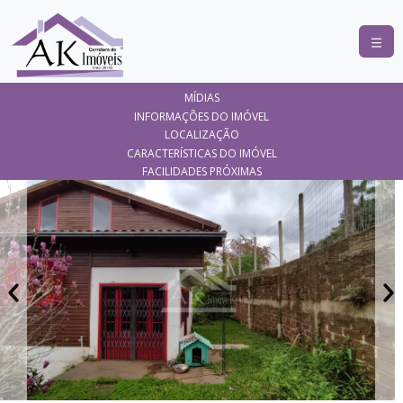
COMPRAR
MÍDIAS
ALUGAR
INFORMAÇÕES DO IMÓVEL
LOCALIZAÇÃO
LANÇAMENTOS
CARACTERÍSTICAS DO IMÓVEL
FACILIDADES PRÓXIMAS
ANUNCIE
SEU
IMÓVEL
CONTATO