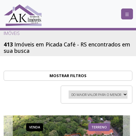
COMPRAR
IMÓVEIS
ALUGAR
413
Imóveis em Picada Café - RS encontrados em
sua busca
LANÇAMENTOS
ANUNCIE
SEU
MOSTRAR FILTROS
IMÓVEL
CONTATO
VENDA
TERRENO