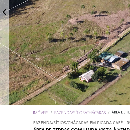
ÁREA DE T
IMÓVEIS
FAZENDA/SÍTIOS/CHÁCARAS
FAZENDA/SÍTIOS/CHÁCARAS EM PICADA CAFÉ - R