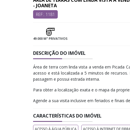
ÁREA DE TERRAS COM LINDA VISTA À VEN
- JOANETA
REF:. 1181
49.000 M² PRIVATIVOS
DESCRIÇÃO DO IMÓVEL
Área de terra com linda vista a venda em Picada Ca
acesso e está localizada a 5 minutos de recursos.
passagem e possui estrada interna.
Para obter a localização exata e o mapa da propri
Agende a sua visita inclusive em feriados e finais d
CARACTERÍSTICAS DO IMÓVEL
ACESSO À ÁGUA PÚBLICA
ACESSO À INTERNET DE FIBR