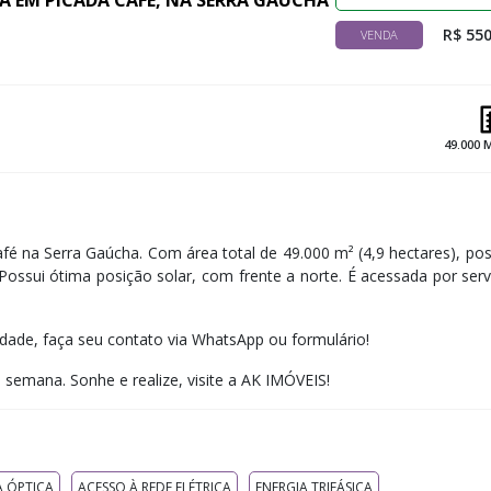
DA EM PICADA CAFÉ, NA SERRA GAÚCHA
R$ 550
VENDA
49.000 
fé na Serra Gaúcha. Com área total de 49.000 m² (4,9 hectares), poss
 Possui ótima posição solar, com frente a norte. É acessada por ser
edade, faça seu contato via WhatsApp ou formulário!
e semana. ​Sonhe e realize, visite a AK IMÓVEIS!
A ÓPTICA
ACESSO À REDE ELÉTRICA
ENERGIA TRIFÁSICA