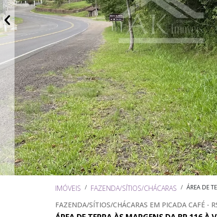
ÁREA DE T
IMÓVEIS
FAZENDA/SÍTIOS/CHÁCARAS
FAZENDA/SÍTIOS/CHÁCARAS EM PICADA CAFÉ - R