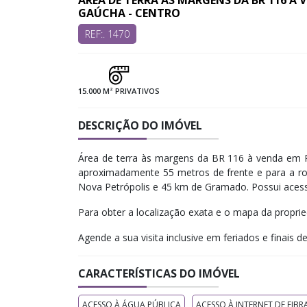
ÁREA DE TERRA ÀS MARGENS DA BR 116 À 
GAÚCHA - CENTRO
REF:. 1470
15.000 M² PRIVATIVOS
DESCRIÇÃO DO IMÓVEL
Área de terra às margens da BR 116 à venda em Pi
aproximadamente 55 metros de frente e para a rod
Nova Petrópolis e 45 km de Gramado. Possui acesso 
Para obter a localização exata e o mapa da propri
Agende a sua visita inclusive em feriados e finais d
CARACTERÍSTICAS DO IMÓVEL
ACESSO À ÁGUA PÚBLICA
ACESSO À INTERNET DE FIBR