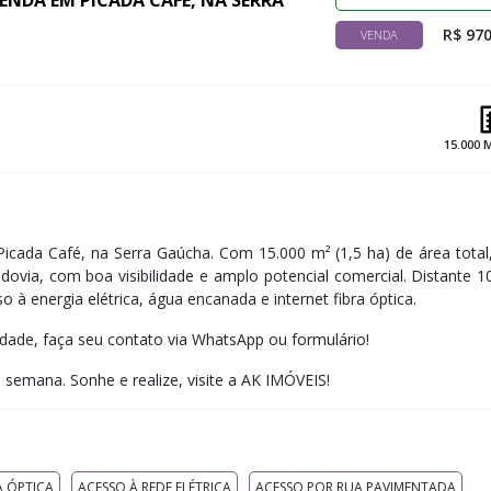
VENDA EM PICADA CAFÉ, NA SERRA
R$ 970
VENDA
15.000 
cada Café, na Serra Gaúcha. Com 15.000 m² (1,5 ha) de área total
ovia, com boa visibilidade e amplo potencial comercial. Distante 
à energia elétrica, água encanada e internet fibra óptica.
edade, faça seu contato via WhatsApp ou formulário!
e semana. ​Sonhe e realize, visite a AK IMÓVEIS!
A ÓPTICA
ACESSO À REDE ELÉTRICA
ACESSO POR RUA PAVIMENTADA