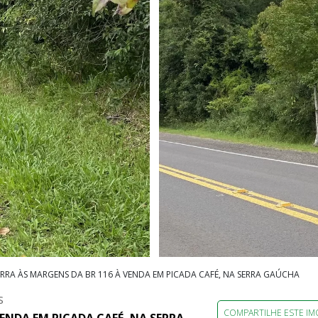
ERRA ÀS MARGENS DA BR 116 À VENDA EM PICADA CAFÉ, NA SERRA GAÚCHA
S
COMPARTILHE ESTE IM