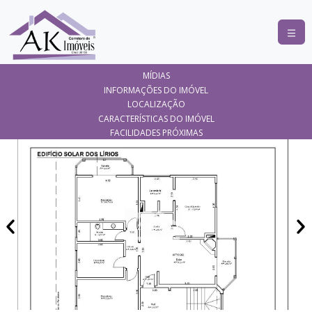
COMPRAR
MÍDIAS
ALUGAR
INFORMAÇÕES DO IMÓVEL
LOCALIZAÇÃO
LANÇAMENTOS
CARACTERÍSTICAS DO IMÓVEL
FACILIDADES PRÓXIMAS
ANUNCIE
SEU
IMÓVEL
CONTATO