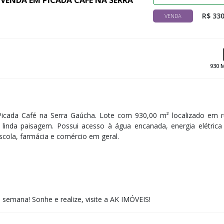
VENDA EM PICADA CAFÉ NA SERRA
R$ 330
VENDA
930 
icada Café na Serra Gaúcha. Lote com 930,00 m² localizado em 
linda paisagem. Possui acesso à água encanada, energia elétrica
scola, farmácia e comércio em geral.
e semana! ​Sonhe e realize, visite a AK IMÓVEIS!