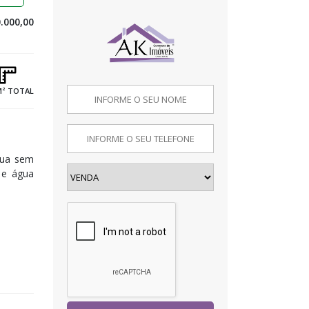
.000,00
M² TOTAL
rua sem
 e água