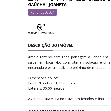
AMPLO TERRENO COM LINDA PAISAGEM À 
GAÚCHA - JOANETA
REF:. TE303024
930 M² PRIVATIVOS
DESCRIÇÃO DO IMÓVEL
Amplo terreno com linda paisagem à venda em P
saída, em local alto com ótima insolaçao e uma 
encanada e está localizado próximo de mercado, e
Dimensões do lote:
Frente/Fundos: 31,00 metros
Laterais: 30,00 metros
Agende a sua visita inclusive em feriados e finais d