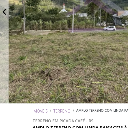
AMPLO TERRENO COM LINDA PA
IMÓVEIS
TERRENO
TERRENO EM PICADA CAFÉ - RS